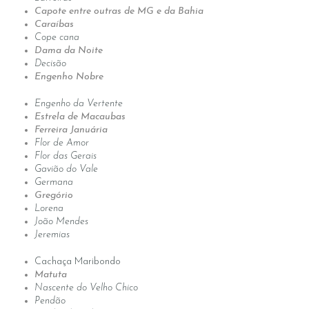
Capote entre outras de MG e da Bahia
produtos de qualidade
Caraíbas
Cope cana
Dama da Noite
Decisão
Engenho Nobre
Engenho da Vertente
Estrela de Macaubas
Ferreira Januária
Flor de Amor
Flor das Gerais
Gavião do Vale
Germana
Gregório
Lorena
João Mendes
Jeremias
Cachaça Maribondo
Matuta
Nascente do Velho Chico
Pendão