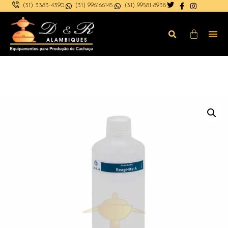
(31) 3383-4390
(31) 996166145
(31) 99581-8938