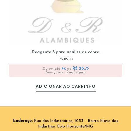
Reagente B para análise de cobre
R$
115,00
4x
R$
28,75
Ou em até
de
Sem Juros - PagSeguro
ADICIONAR AO CARRINHO
Endereço:
Rua dos Industriários, 1053 – Bairro Novo das
Indústrias Belo Horizonte/MG